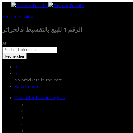
Factem Facilité
الرقم 1 للبيع بالتقسيط فالجزائر
All
Rechercher
0
0
No products in the cart.
Se connecter
Gros électroménagers
Chauffage
Cuisinières
Télévisions
Lave-vaisselle
Plaques de cuisson