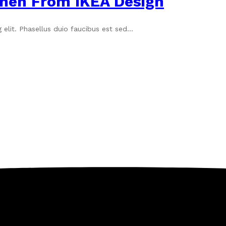
chen From IKEA Design
 elit. Phasellus duio faucibus est sed…