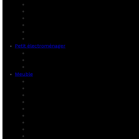
Fours
Hottes
Lave-linge
Réfrigérateurs
Congélateurs
Climatiseurs
Petit électroménager
Bras Mixeur
Micro-ondes
Robots
Meuble
Armoires
Bahut
Bureau
Chambres adultes
Chambres d’enfants
Cuisines
Livings
Meuble TV
Petit meuble