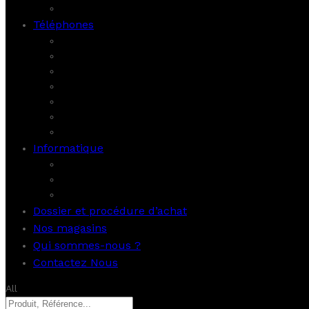
Porte chaussures
Téléphones
SAMSUNG
REDMI
OPPO
REALME
HONOR
VIVO
INFINIX
Informatique
Imprimante et scanner
Laptop
Ordinateur
Dossier et procédure d’achat
Nos magasins
Qui sommes-nous ?
Contactez Nous
All