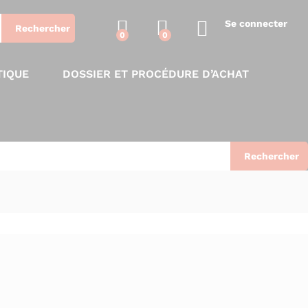
Se connecter
Rechercher
0
0
TIQUE
DOSSIER ET PROCÉDURE D’ACHAT
Rechercher
Tri par défaut
View