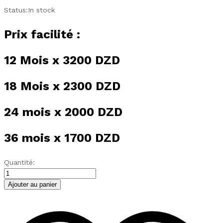
Status:
In stock
Prix facilité :
12 Mois x 3200 DZD
18 Mois x 2300 DZD
24 mois x 2000 DZD
36 mois x 1700 DZD
TV
Quantité:
STREAM
32P
Ajouter au panier
SMART
GOOGLE
TV