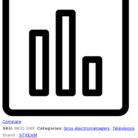
Compare
SKU:
9832 SMF
Categories:
Gros électroménagers
,
Télévisions
Brand :
STREAM